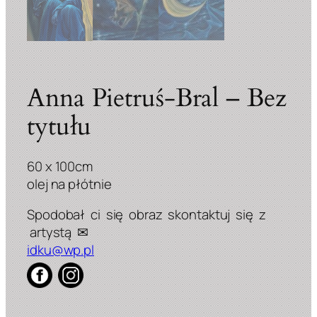
Anna Pietruś-Bral – Bez
tytułu
60 x 100cm
olej na płótnie
idku@wp.pl