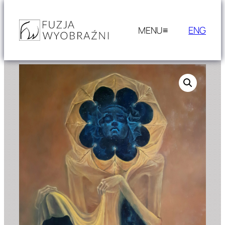
Przejdź
do
ENG
treści